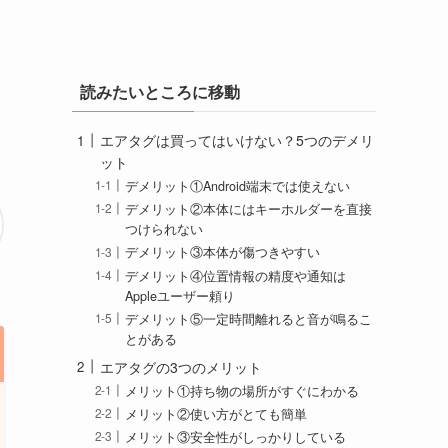
読みたいところに移動
エアタグは買ってはいけない？5つのデメリ
ット
デメリット①Android端末では使えない
デメリット②本体にはキーホルダーを直接
つけられない
デメリット③本体が傷つきやすい
デメリット④位置情報の精度や通知は
Appleユーザー頼り
デメリット⑤一定時間離れると音が鳴るこ
とがある
エアタグの3つのメリット
メリット①持ち物の場所がすぐにわかる
メリット②使い方がとても簡単
メリット③安全性がしっかりしている