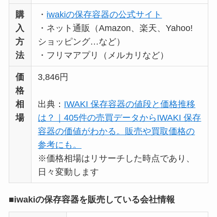
購
・
iwakiの保存容器の公式サイト
入
・ネット通販（Amazon、楽天、Yahoo!
方
ショッピング…など）
法
・フリマアプリ（メルカリなど）
価
3,846円
格
相
出典：
IWAKI 保存容器の値段と価格推移
場
は？｜405件の売買データからIWAKI 保存
容器の価値がわかる。販売や買取価格の
参考にも。
※価格相場はリサーチした時点であり、
日々変動します
■iwakiの保存容器を販売している会社情報