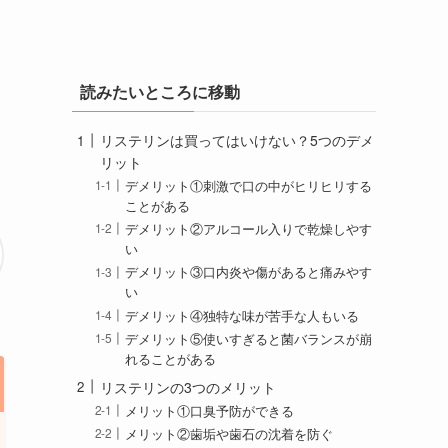
読みたいところに移動
リステリンは買ってはいけない？5つのデメ
リット
デメリット①刺激で口の中がヒリヒリする
ことがある
デメリット②アルコール入りで乾燥しやす
い
デメリット③口内炎や傷があると痛みやす
い
デメリット④独特な味が苦手な人もいる
デメリット⑤使いすぎると菌バランスが崩
れることがある
リステリンの3つのメリット
メリット①口臭予防ができる
メリット②歯垢や歯石の沈着を防ぐ