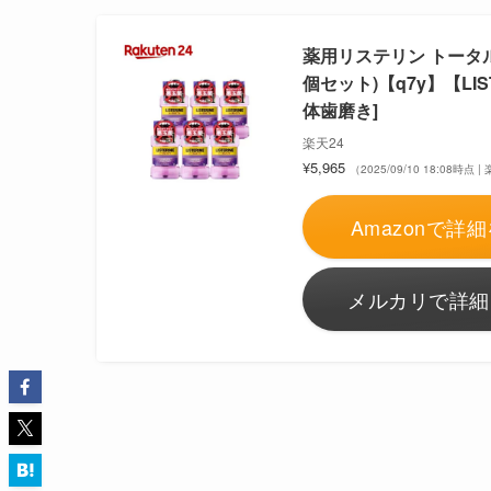
薬用リステリン トータル
個セット)【q7y】【LI
体歯磨き]
楽天24
¥5,965
（2025/09/10 18:08時点
Amazonで詳細
メルカリで詳細