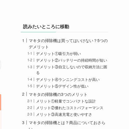
読みたいところに移動
マキタの掃除機は買ってはいけない？5つの
デメリット
デメリット①吸引力が弱い
デメリット②バッテリーの持続時間が短い
デメリット③自立しないので収納方法に困
る
デメリット④ランニングコストが高い
デメリット⑤デザイン性が低い
マキタの掃除機の3つのメリット
メリット①軽量でコンパクトな設計
メリット②優れたコストパフォーマンス
メリット③高速充電と使いやすさ
マキタの掃除機とは？商品についておさら
い