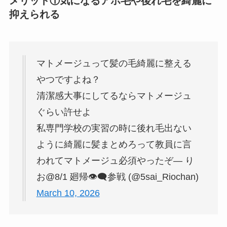
メリット①気になるアホ毛や後れ毛を綺麗に
抑えられる
マトメージュって髪の毛綺麗に整える
やつですよね？
清潔感大事にしてるならマトメージュ
ぐらい許せよ
私専門学校の実習の時に後れ毛出ない
ように綺麗に髪まとめろって教員に言
われてマトメージュ必須やったぞ— り
お@8/1 廻帰👁️‍🗨️参戦 (@5sai_Riochan)
March 10, 2026