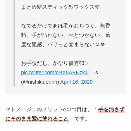
まとめ髪スティック型ワックス🌹
なでるだけであほ毛がおちつく、無香
料、手が汚れない、べとつかない、適
度な艶感、バリっと固まらない☺️💋
お手頃だし、かなり優秀🥰✨
pic.twitter.com/cRX9ABNzKu
— s
(@nishikidonnn)
April 16, 2020
マトメージュのメリットの2つ目は、「
手を汚さず
にそのまま髪に塗れること
」です。