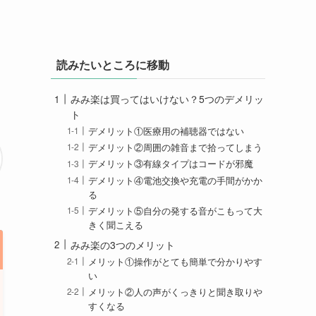
読みたいところに移動
みみ楽は買ってはいけない？5つのデメリッ
ト
デメリット①医療用の補聴器ではない
デメリット②周囲の雑音まで拾ってしまう
デメリット③有線タイプはコードが邪魔
デメリット④電池交換や充電の手間がかか
る
デメリット⑤自分の発する音がこもって大
きく聞こえる
みみ楽の3つのメリット
メリット①操作がとても簡単で分かりやす
い
メリット②人の声がくっきりと聞き取りや
すくなる