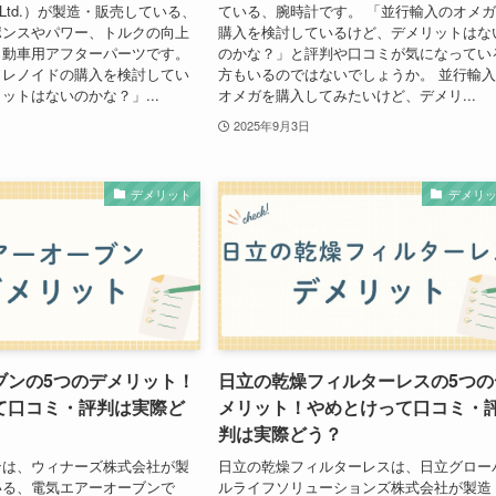
., Ltd.）が製造・販売している、
ている、腕時計です。 「並行輸入のオメ
ポンスやパワー、トルクの向上
購入を検討しているけど、デメリットはな
自動車用アフターパーツです。
のかな？」と評判や口コミが気になってい
ソレノイドの購入を検討してい
方もいるのではないでしょうか。 並行輸
ットはないのかな？」...
オメガを購入してみたいけど、デメリ...
2025年9月3日
デメリット
デメリ
ブンの5つのデメリット！
日立の乾燥フィルターレスの5つの
て口コミ・評判は実際ど
メリット！やめとけって口コミ・
判は実際どう？
ンは、ウィナーズ株式会社が製
日立の乾燥フィルターレスは、日立グロー
いる、電気エアーオーブンで
ルライフソリューションズ株式会社が製造