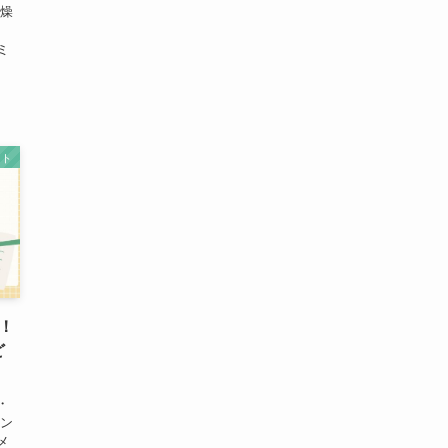
乾燥
、
ミ
ット
！
ど
・
ナン
メ