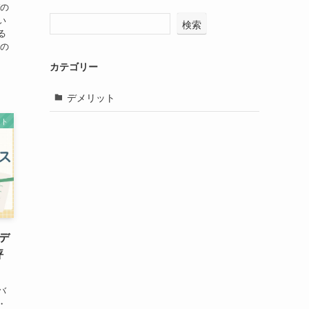
ガの
い
検索
る
入の
カテゴリー
デメリット
ット
デ
評
バ
・