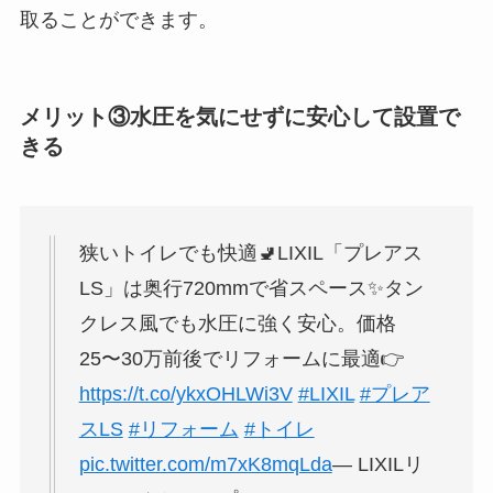
取ることができます。
メリット③水圧を気にせずに安心して設置で
きる
狭いトイレでも快適🚽LIXIL「プレアス
LS」は奥行720mmで省スペース✨タン
クレス風でも水圧に強く安心。価格
25〜30万前後でリフォームに最適👉
https://t.co/ykxOHLWi3V
#LIXIL
#プレア
スLS
#リフォーム
#トイレ
pic.twitter.com/m7xK8mqLda
— LIXILリ