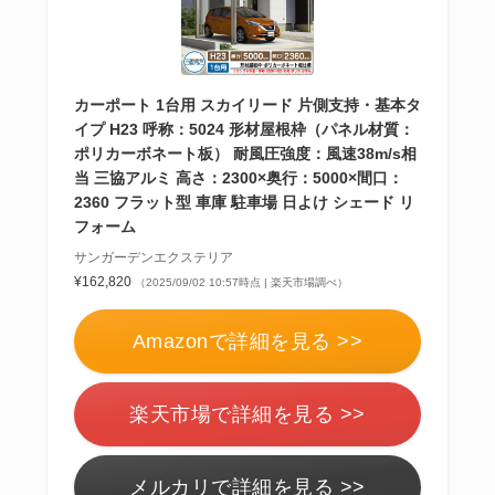
カーポート 1台用 スカイリード 片側支持・基本タ
イプ H23 呼称：5024 形材屋根枠（パネル材質：
ポリカーボネート板） 耐風圧強度：風速38m/s相
当 三協アルミ 高さ：2300×奥行：5000×間口：
2360 フラット型 車庫 駐車場 日よけ シェード リ
フォーム
サンガーデンエクステリア
¥162,820
（2025/09/02 10:57時点 | 楽天市場調べ）
Amazonで詳細を見る >>
楽天市場で詳細を見る >>
メルカリで詳細を見る >>