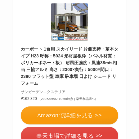
カーポート 1台用 スカイリード 片側支持・基本タ
イプ H23 呼称：5024 形材屋根枠（パネル材質：
ポリカーボネート板） 耐風圧強度：風速38m/s相
当 三協アルミ 高さ：2300×奥行：5000×間口：
2360 フラット型 車庫 駐車場 日よけ シェード リ
フォーム
サンガーデンエクステリア
¥162,820
（2025/09/02 10:58時点 | 楽天市場調べ）
Amazonで詳細を見る >>
楽天市場で詳細を見る >>