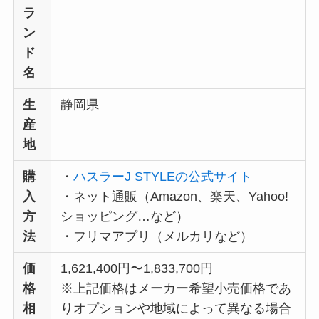
ラ
ン
ド
名
生
静岡県
産
地
購
・
ハスラーJ STYLEの公式サイト
入
・ネット通販（Amazon、楽天、Yahoo!
方
ショッピング…など）
法
・フリマアプリ（メルカリなど）
価
1,621,400円〜1,833,700円
格
※上記価格はメーカー希望小売価格であ
相
りオプションや地域によって異なる場合