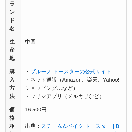
ラ
ン
ド
名
生
中国
産
地
購
・
ブルーノ トースターの公式サイト
入
・ネット通販（Amazon、楽天、Yahoo!
方
ショッピング…など）
法
・フリマアプリ（メルカリなど）
価
16,500円
格
相
出典：
スチーム＆ベイク トースター | B